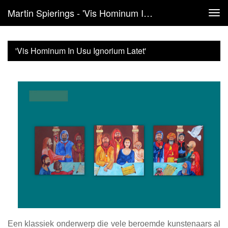
Martin Spierings - 'Vis Hominum In Usu Ignorium Latet'
Tog
navi
'Vis Hominum In Usu Ignorium Latet'
Een klassiek onderwerp die vele beroemde kunstenaars al